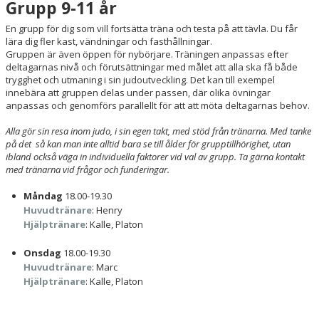
Grupp 9-11 år
En grupp för dig som vill fortsätta träna och testa på att tävla. Du får
lära dig fler kast, vändningar och fasthållningar.
Gruppen är även öppen för nybörjare. Träningen anpassas efter
deltagarnas nivå och förutsättningar med målet att alla ska få både
trygghet och utmaning i sin judoutveckling. Det kan till exempel
innebära att gruppen delas under passen, där olika övningar
anpassas och genomförs parallellt för att att möta deltagarnas behov.
Alla gör sin resa inom judo, i sin egen takt, med stöd från tränarna. Med tanke
på det så kan man inte alltid bara se till ålder för grupptillhörighet, utan
ibland också väga in individuella faktorer vid val av grupp. Ta gärna kontakt
med tränarna vid frågor och funderingar.
Måndag
18.00-19.30
Huvudtränare
: Henry
Hjälptränare
: Kalle, Platon
Onsdag
18.00-19.30
Huvudtränare
: Marc
Hjälptränare
: Kalle, Platon