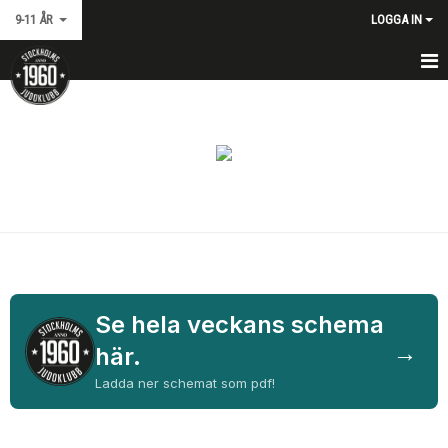
9-11 ÅR
LOGGA IN
HEM
KALENDER
BLI MEDLEM
Se hela veckans schema
→
här.
Ladda ner schemat som pdf!