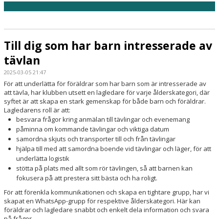
Till dig som har barn intresserade av
tävlan
2025-03-05 21:47
För att underlätta för föräldrar som har barn som är intresserade av
att tävla, har klubben utsett en lagledare för varje ålderskategori, där
syftet är att skapa en stark gemenskap för både barn och föräldrar.
Lagledarens roll är att:
besvara frågor kring anmälan till tävlingar och evenemang
påminna om kommande tävlingar och viktiga datum
samordna skjuts och transporter till och från tävlingar
hjälpa till med att samordna boende vid tävlingar och läger, för att
underlätta logistik
stötta på plats med allt som rör tävlingen, så att barnen kan
fokusera på att prestera sitt bästa och ha roligt.
För att förenkla kommunikationen och skapa en tightare grupp, har vi
skapat en WhatsApp-grupp för respektive ålderskategori. Här kan
föräldrar och lagledare snabbt och enkelt dela information och svara
på frågor.