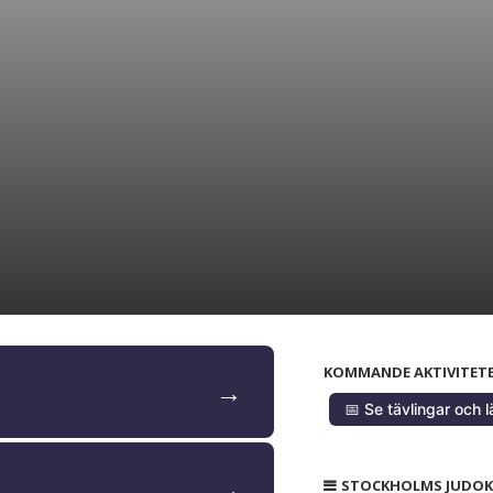
KOMMANDE AKTIVITET
→
📅 Se tävlingar och l
→
STOCKHOLMS JUDO