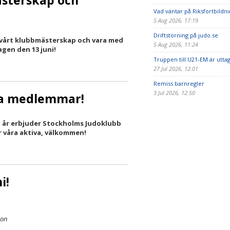
Vad väntar på Riksfortbildn
5 Aug 2026, 17:19
Driftstörning på judo.se
i vårt klubbmästerskap och vara med
5 Aug 2026, 11:24
gen den 13 juni!
Truppen till U21-EM är utta
27 Jul 2026, 12:01
Remiss barnregler
3 Jul 2026, 12:50
ra medlemmar!
I år erbjuder Stockholms Judoklubb
 våra aktiva, välkommen!
i!
son