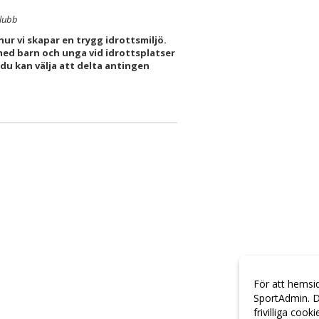
klubb
hur vi skapar en trygg idrottsmiljö.
med barn och unga vid idrottsplatser
 du kan välja att delta antingen
För att hemsi
SportAdmin. D
frivilliga cook