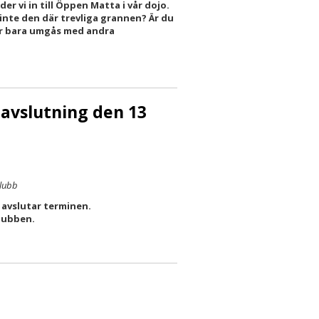
r vi in till Öppen Matta i vår dojo.
 inte den där trevliga grannen? Är du
ller bara umgås med andra
avslutning den 13
klubb
 avslutar terminen.
lubben.