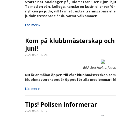
Starta nationaldagen på judomattan! Den 6 juni bjude
Ta med en vän, kollega, kanske en kusin eller varför
nyfiken på judo, vill få in ett extra träningspass e
judointresserade är du varmt välkommen!
Läs mer »
Kom på klubbmästerskap och 
juni!
2026-05-29 12:26
Bild: Stockholms Judo
Nu är anmälan öppen till vårt klubbmästerskap som
Klubbmästerskapet är öppet för alla medlemmar i k
Läs mer »
Tips! Polisen informerar
2026-05-29 12:17