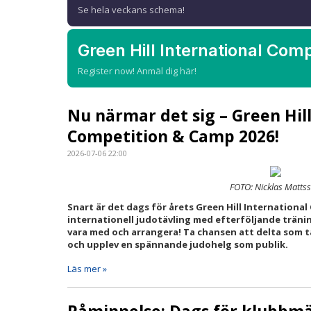
Se hela veckans schema!
Green Hill International Com
Register now! Anmäl dig här!
Nu närmar det sig – Green Hill
Competition & Camp 2026!
2026-07-06 22:00
FOTO: Nicklas Matts
Snart är det dags för årets Green Hill Internationa
internationell judotävling med efterföljande tränin
vara med och arrangera! Ta chansen att delta som tä
och upplev en spännande judohelg som publik.
Läs mer »
Påminnelse: Dags för klubbm