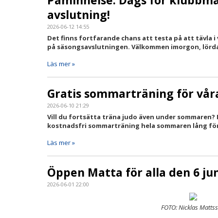
avslutning!
2026-06-12 14:55
Det finns fortfarande chans att testa på att tävla 
på säsongsavslutningen. Välkommen imorgon, lörda
Läs mer »
Gratis sommarträning för vå
2026-06-10 21:29
Vill du fortsätta träna judo även under sommaren? 
kostnadsfri sommarträning hela sommaren lång för
Läs mer »
Öppen Matta för alla den 6 jun
2026-06-01 22:00
FOTO: Nicklas Matts