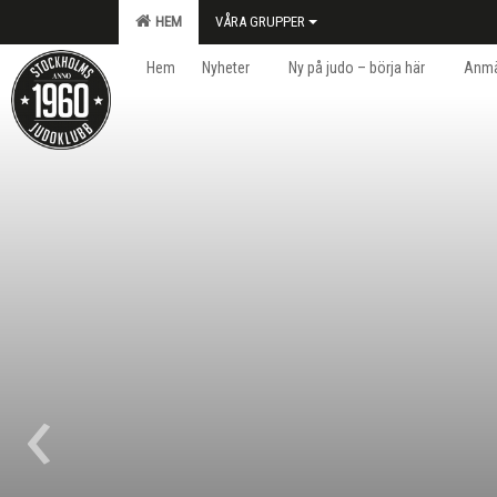
HEM
VÅRA GRUPPER
Hem
Nyheter
Ny på judo – börja här
Anmä
‹