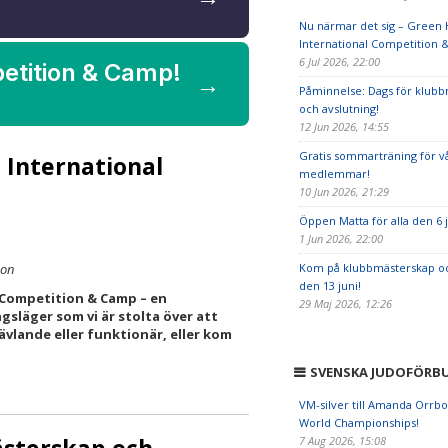
Nu närmar det sig – Green H
International Competition 
6 Jul 2026, 22:00
petition & Camp!
→
Påminnelse: Dags för klub
och avslutning!
12 Jun 2026, 14:55
Gratis sommarträning för v
 International
medlemmar!
10 Jun 2026, 21:29
Öppen Matta för alla den 6 j
1 Jun 2026, 22:00
son
Kom på klubbmästerskap oc
den 13 juni!
l Competition & Camp – en
29 Maj 2026, 12:26
gsläger som vi är stolta över att
vlande eller funktionär, eller kom
SVENSKA JUDOFÖRB
VM-silver till Amanda Orrb
World Championships!
ästerskap och
7 Aug 2026, 15:08