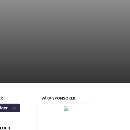
ER
VÅRA SPONSORER
→
äger
KLUBB