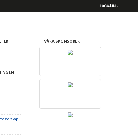
LOGGA IN
ETER
VÅRA SPONSORER
NINGEN
bmästerskap