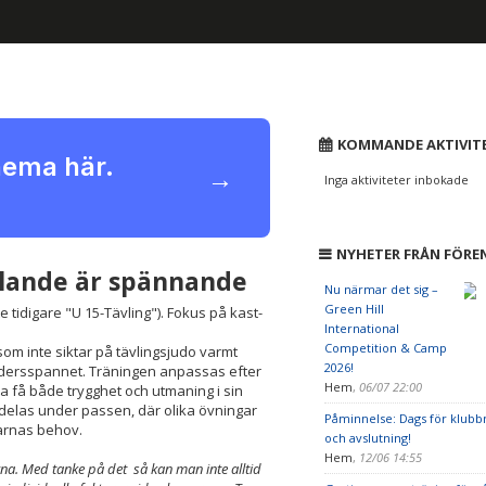
KOMMANDE AKTIVIT
hema här.
→
Inga aktiviteter inbokade
NYHETER FRÅN FÖRE
vlande är spännande
Nu närmar det sig –
Green Hill
 tidigare "U 15-Tävling"). Fokus på kast-
International
Competition & Camp
om inte siktar på tävlingsjudo varmt
2026!
ldersspannet. Träningen anpassas efter
Hem
,
06/07 22:00
ka få både trygghet och utmaning i sin
 delas under passen, där olika övningar
Påminnelse: Dags för klub
garnas behov.
och avslutning!
Hem
,
12/06 14:55
arna. Med tanke på det så kan man inte alltid