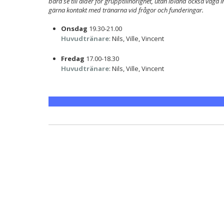
bara se till ålder för grupptillhörighet, utan ibland också väga i
gärna kontakt med tränarna vid frågor och funderingar.
Onsdag
19.30-21.00
Huvudtränare
: Nils, Ville, Vincent
Fredag
17.00-18.30
Huvudtränare
: Nils, Ville, Vincent