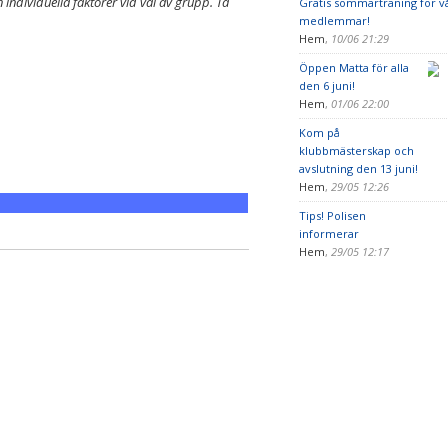
n individuella faktorer vid val av grupp. Ta
Gratis sommarträning för v
medlemmar!
Hem
,
10/06 21:29
Öppen Matta för alla
den 6 juni!
Hem
,
01/06 22:00
Kom på
klubbmästerskap och
avslutning den 13 juni!
Hem
,
29/05 12:26
Tips! Polisen
informerar
Hem
,
29/05 12:17