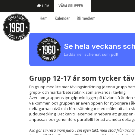
HEM
VÅRA GRUPPER
Hem
Kalender
Bli medlem
Se hela veckans sc
Ladda ner schemat som pdf!
Grupp 12-17 år som tycker tä
En grupp med lite mer tävlingsinriktning (denna grupp hette
grepp- och markarbetesteknik som används i tävling.
Även om gruppens tyngdpunkt ligger på tävlan så är den s
välkommen och gruppen är även öppen för nybörjare i å
deltagarnas nivå och förutsättningar med målet att alla s
judoutveckling. Det kan till exempel innebära att gruppen
anpassas och genomförs parallellt för att att möta delta
Alla gör sin resa inom judo, i sin egen takt, med stöd från trän