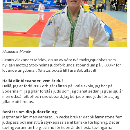
TÄVLING OCH EVENT
OM OSS
KONTAKT/HITTA
SHOP
Alexander Mårlöv
INTERNATIONAL (EN)
Grattis Alexander Mårlöv, en av av våra två tävlingsjudokas som
nyligen mottog Stockholms Judoförbunds stipendium på 3 000 kr för
lovande ungdomar. (Grattis också till Tara Babulfath!)
Hallå där Alexander, vem är du?
Hallå, jag är född 2007 och går i åttan på Sofia skola, jag bor på
Södermalm. Jag gillar förstås judo som jag tränat sedan jag var sju år
men också fotboll och snowboard. Jag började med judo för att jag
gillade att brottas.
Berätta om din judoträning
Jag tränar hårt, men varierat. En vecka brukar det bli åtminstone fem
judopass och minst två styrkepass samt kanske lite löpning. Det är
tävling varannan helg, och nu för tiden är de flesta tävlingarna