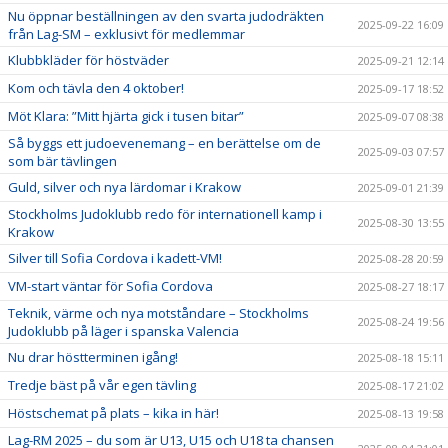
Nu öppnar beställningen av den svarta judodräkten
2025-09-22 16:09
från Lag-SM – exklusivt för medlemmar
Klubbkläder för höstväder
2025-09-21 12:14
Kom och tävla den 4 oktober!
2025-09-17 18:52
Möt Klara: ”Mitt hjärta gick i tusen bitar”
2025-09-07 08:38
Så byggs ett judoevenemang – en berättelse om de
2025-09-03 07:57
som bär tävlingen
Guld, silver och nya lärdomar i Krakow
2025-09-01 21:39
Stockholms Judoklubb redo för internationell kamp i
2025-08-30 13:55
Krakow
Silver till Sofia Cordova i kadett-VM!
2025-08-28 20:59
VM-start väntar för Sofia Cordova
2025-08-27 18:17
Teknik, värme och nya motståndare – Stockholms
2025-08-24 19:56
Judoklubb på läger i spanska Valencia
Nu drar höstterminen igång!
2025-08-18 15:11
Tredje bäst på vår egen tävling
2025-08-17 21:02
Höstschemat på plats – kika in här!
2025-08-13 19:58
Lag-RM 2025 – du som är U13, U15 och U18 ta chansen