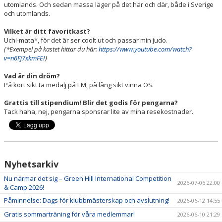
utomlands. Och sedan massa läger på det här och där, både i Sverige
och utomlands.
Vilket är ditt favoritkast?
Uchi-mata*, för det är ser coolt ut och passar min judo.
(*Exempel på kastet hittar du här:
https://www.youtube.com/watch?
v=n6Fj7xkmFEI
)
Vad är din dröm?
På kort sikt ta medalj på EM, på lång sikt vinna OS.
Grattis till stipendium! Blir det godis för pengarna?
Tack haha, nej, pengarna sponsrar lite av mina resekostnader.
Nyhetsarkiv
Nu närmar det sig – Green Hill International Competition
2026-07-06 22:00
& Camp 2026!
Påminnelse: Dags för klubbmästerskap och avslutning!
2026-06-12 14:55
Gratis sommarträning för våra medlemmar!
2026-06-10 21:29