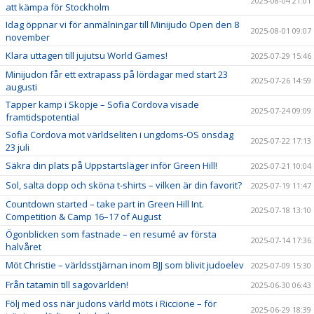
2025-08-04 21:01
att kämpa för Stockholm
Idag öppnar vi för anmälningar till Minijudo Open den 8
2025-08-01 09:07
november
Klara uttagen till jujutsu World Games!
2025-07-29 15:46
Minijudon får ett extrapass på lördagar med start 23
2025-07-26 14:59
augusti
Tapper kamp i Skopje – Sofia Cordova visade
2025-07-24 09:09
framtidspotential
Sofia Cordova mot världseliten i ungdoms-OS onsdag
2025-07-22 17:13
23 juli
Säkra din plats på Uppstartsläger inför Green Hill!
2025-07-21 10:04
Sol, salta dopp och sköna t-shirts – vilken är din favorit?
2025-07-19 11:47
Countdown started – take part in Green Hill Int.
2025-07-18 13:10
Competition & Camp 16–17 of August
Ögonblicken som fastnade – en resumé av första
2025-07-14 17:36
halvåret
Möt Christie – världsstjärnan inom BJJ som blivit judoelev
2025-07-09 15:30
Från tatamin till sagovärlden!
2025-06-30 06:43
Följ med oss när judons värld möts i Riccione – för
2025-06-29 18:39