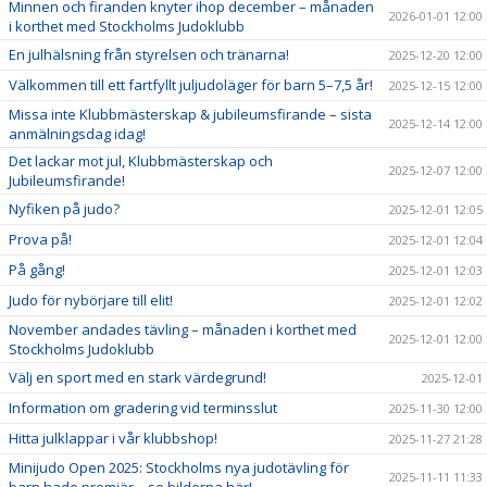
Minnen och firanden knyter ihop december – månaden
2026-01-01 12:00
i korthet med Stockholms Judoklubb
En julhälsning från styrelsen och tränarna!
2025-12-20 12:00
Välkommen till ett fartfyllt juljudoläger för barn 5–7,5 år!
2025-12-15 12:00
Missa inte Klubbmästerskap & jubileumsfirande – sista
2025-12-14 12:00
anmälningsdag idag!
Det lackar mot jul, Klubbmästerskap och
2025-12-07 12:00
Jubileumsfirande!
Nyfiken på judo?
2025-12-01 12:05
Prova på!
2025-12-01 12:04
På gång!
2025-12-01 12:03
Judo för nybörjare till elit!
2025-12-01 12:02
November andades tävling – månaden i korthet med
2025-12-01 12:00
Stockholms Judoklubb
Välj en sport med en stark värdegrund!
2025-12-01
Information om gradering vid terminsslut
2025-11-30 12:00
Hitta julklappar i vår klubbshop!
2025-11-27 21:28
Minijudo Open 2025: Stockholms nya judotävling för
2025-11-11 11:33
barn hade premiär – se bilderna här!