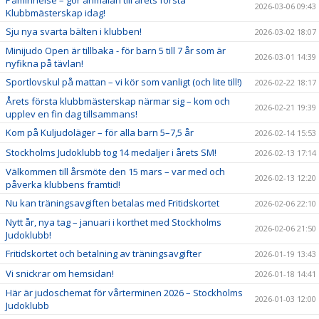
2026-03-06 09:43
Klubbmästerskap idag!
Sju nya svarta bälten i klubben!
2026-03-02 18:07
Minijudo Open är tillbaka - för barn 5 till 7 år som är
2026-03-01 14:39
nyfikna på tävlan!
Sportlovskul på mattan – vi kör som vanligt (och lite till!)
2026-02-22 18:17
Årets första klubbmästerskap närmar sig – kom och
2026-02-21 19:39
upplev en fin dag tillsammans!
Kom på Kuljudoläger – för alla barn 5–7,5 år
2026-02-14 15:53
Stockholms Judoklubb tog 14 medaljer i årets SM!
2026-02-13 17:14
Välkommen till årsmöte den 15 mars – var med och
2026-02-13 12:20
påverka klubbens framtid!
Nu kan träningsavgiften betalas med Fritidskortet
2026-02-06 22:10
Nytt år, nya tag – januari i korthet med Stockholms
2026-02-06 21:50
Judoklubb!
Fritidskortet och betalning av träningsavgifter
2026-01-19 13:43
Vi snickrar om hemsidan!
2026-01-18 14:41
Här är judoschemat för vårterminen 2026 – Stockholms
2026-01-03 12:00
Judoklubb