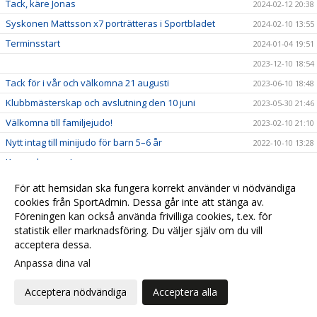
Tack, käre Jonas
2024-02-12 20:38
Syskonen Mattsson x7 porträtteras i Sportbladet
2024-02-10 13:55
Terminsstart
2024-01-04 19:51
2023-12-10 18:54
Tack för i vår och välkomna 21 augusti
2023-06-10 18:48
Klubbmästerskap och avslutning den 10 juni
2023-05-30 21:46
Välkomna till familjejudo!
2023-02-10 21:10
Nytt intag till minijudo för barn 5–6 år
2022-10-10 13:28
Kom och prova!
2022-04-13 20:09
Några frågor till Alexander Mårlöv
2022-03-11 22:19
För att hemsidan ska fungera korrekt använder vi nödvändiga
Hey, judoka visiting Stockholm?
cookies från SportAdmin. Dessa går inte att stänga av.
2022-02-28 17:04
Föreningen kan också använda frivilliga cookies, t.ex. för
SHOP MED KLUBBKLÄDER!
2021-05-06 11:37
statistik eller marknadsföring. Du väljer själv om du vill
acceptera dessa.
Anpassa dina val
Cookie-
Gå till
inställningar
Webbversion
Acceptera nödvändiga
Acceptera alla