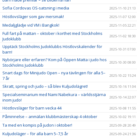
Sofia Cordovas OS-satsning i media
2025-11-10 21:13
Höstlovsläger som gav mersmak!
2025-11-07 12:00
Medaljglädje vid VM i Bangkok!
2025-11-05 22:21
Full fart på mattan – oktober i korthet med Stockholms
2025-11-02 18:30
Judoklubb
Upptäck Stockholms Judoklubbs Höstlovskalender för
2025-10-31 07:00
barn!
Nybörjare eller erfaren? Kom på Öppen Matta i judo hos
2025-10-30 08:00
Stockholms Judoklubb
Snart dags för Minijudo Open – nya tävlingen för alla 5–
2025-10-22 15:24
7 år
Skratt, spring och judo – så blev Kuljudolägret!
2025-10-16 11:04
Specialseminarium med Nami Nabekura – världsstjärna
2025-10-14 22:07
inom judo!
Höstlovsläger för barn vecka 44
2025-10-08 11:55
Påminnelse – anmälan klubbmästerskap 4 oktober
2025-10-02 19:11
Ta med en kompis på judon i oktober!
2025-09-28 20:49
Kuljudoläger – för alla barn 5–7,5 år
2025-09-24 21:36