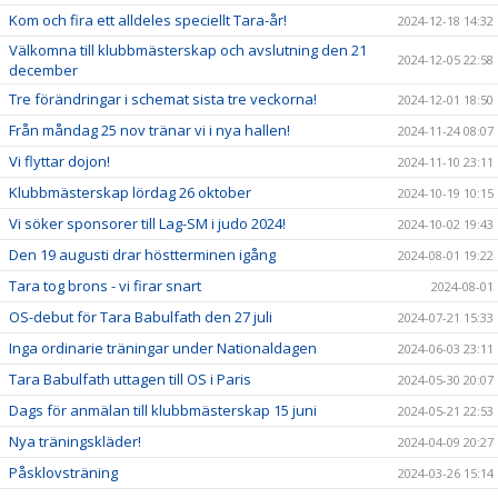
Kom och fira ett alldeles speciellt Tara-år!
2024-12-18 14:32
Välkomna till klubbmästerskap och avslutning den 21
2024-12-05 22:58
december
Tre förändringar i schemat sista tre veckorna!
2024-12-01 18:50
Från måndag 25 nov tränar vi i nya hallen!
2024-11-24 08:07
Vi flyttar dojon!
2024-11-10 23:11
Klubbmästerskap lördag 26 oktober
2024-10-19 10:15
Vi söker sponsorer till Lag-SM i judo 2024!
2024-10-02 19:43
Den 19 augusti drar höstterminen igång
2024-08-01 19:22
Tara tog brons - vi firar snart
2024-08-01
OS-debut för Tara Babulfath den 27 juli
2024-07-21 15:33
Inga ordinarie träningar under Nationaldagen
2024-06-03 23:11
Tara Babulfath uttagen till OS i Paris
2024-05-30 20:07
Dags för anmälan till klubbmästerskap 15 juni
2024-05-21 22:53
Nya träningskläder!
2024-04-09 20:27
Påsklovsträning
2024-03-26 15:14