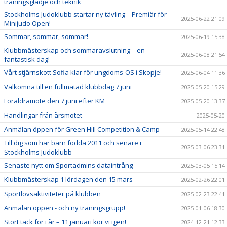
träningsglädje och teknik
Stockholms Judoklubb startar ny tävling – Premiär för
2025-06-22 21:09
Minijudo Open!
Sommar, sommar, sommar!
2025-06-19 15:38
Klubbmästerskap och sommaravslutning – en
2025-06-08 21:54
fantastisk dag!
Vårt stjärnskott Sofia klar för ungdoms-OS i Skopje!
2025-06-04 11:36
Välkomna till en fullmatad klubbdag 7 juni
2025-05-20 15:29
Föräldramöte den 7 juni efter KM
2025-05-20 13:37
Handlingar från årsmötet
2025-05-20
Anmälan öppen för Green Hill Competition & Camp
2025-05-14 22:48
Till dig som har barn födda 2011 och senare i
2025-03-06 23:31
Stockholms Judoklubb
Senaste nytt om Sportadmins dataintrång
2025-03-05 15:14
Klubbmästerskap 1 lördagen den 15 mars
2025-02-26 22:01
Sportlovsaktiviteter på klubben
2025-02-23 22:41
Anmälan öppen - och ny träningsgrupp!
2025-01-06 18:30
Stort tack för i år – 11 januari kör vi igen!
2024-12-21 12:33