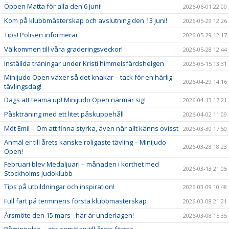
Öppen Matta för alla den 6 juni!
2026-06-01 22:00
Kom på klubbmästerskap och avslutning den 13 juni!
2026-05-29 12:26
Tips! Polisen informerar
2026-05-29 12:17
Välkommen till våra graderingsveckor!
2026-05-28 12:44
Inställda träningar under Kristi himmelsfärdshelgen
2026-05-15 13:31
Minijudo Open växer så det knakar – tack för en härlig
2026-04-29 14:16
tävlingsdag!
Dags att teama up! Minijudo Open närmar sig!
2026-04-13 17:21
Påskträning med ett litet påskuppehåll
2026-04-02 11:09
Möt Emil – Om att finna styrka, även när allt känns ovisst
2026-03-30 17:50
Anmäl er till årets kanske roligaste tävling – Minijudo
2026-03-28 18:23
Open!
Februari blev Medaljuari – månaden i korthet med
2026-03-13 21:05
Stockholms Judoklubb
Tips på utbildningar och inspiration!
2026-03-09 10:48
Full fart på terminens första klubbmästerskap
2026-03-08 21:21
Årsmöte den 15 mars - här är underlagen!
2026-03-08 15:35
Påminnelse – gör anmälan till årets första