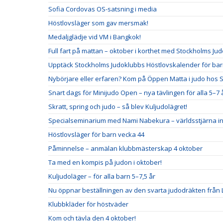
Sofia Cordovas OS-satsning i media
Höstlovsläger som gav mersmak!
Medaljglädje vid VM i Bangkok!
Full fart på mattan – oktober i korthet med Stockholms Ju
Upptäck Stockholms Judoklubbs Höstlovskalender för bar
Nybörjare eller erfaren? Kom på Öppen Matta i judo hos 
Snart dags för Minijudo Open – nya tävlingen för alla 5–7 
Skratt, spring och judo – så blev Kuljudolägret!
Specialseminarium med Nami Nabekura – världsstjärna i
Höstlovsläger för barn vecka 44
Påminnelse – anmälan klubbmästerskap 4 oktober
Ta med en kompis på judon i oktober!
Kuljudoläger – för alla barn 5–7,5 år
Nu öppnar beställningen av den svarta judodräkten från
Klubbkläder för höstväder
Kom och tävla den 4 oktober!