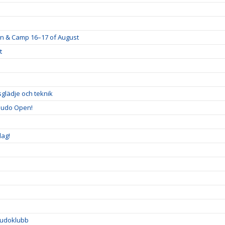
ion & Camp 16–17 of August
t
sglädje och teknik
ijudo Open!
dag!
 Judoklubb