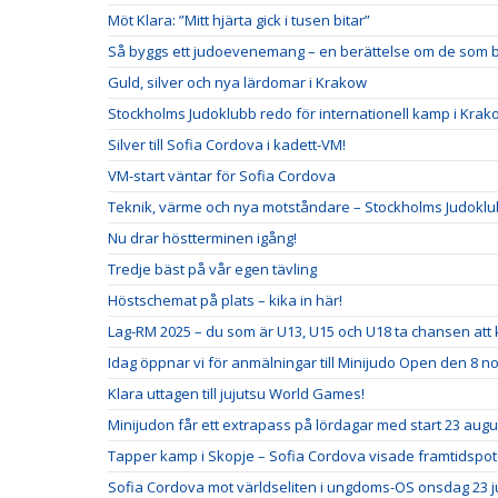
Möt Klara: ”Mitt hjärta gick i tusen bitar”
Så byggs ett judoevenemang – en berättelse om de som b
Guld, silver och nya lärdomar i Krakow
Stockholms Judoklubb redo för internationell kamp i Krak
Silver till Sofia Cordova i kadett-VM!
VM-start väntar för Sofia Cordova
Teknik, värme och nya motståndare – Stockholms Judoklub
Nu drar höstterminen igång!
Tredje bäst på vår egen tävling
Höstschemat på plats – kika in här!
Lag-RM 2025 – du som är U13, U15 och U18 ta chansen att
Idag öppnar vi för anmälningar till Minijudo Open den 8 
Klara uttagen till jujutsu World Games!
Minijudon får ett extrapass på lördagar med start 23 augu
Tapper kamp i Skopje – Sofia Cordova visade framtidspot
Sofia Cordova mot världseliten i ungdoms-OS onsdag 23 ju