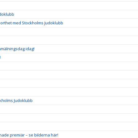
udoklubb
korthet med Stockholms Judoklubb
nmälningsdag idag!
!
ckholms Judoklubb
hade premiär – se bilderna här!