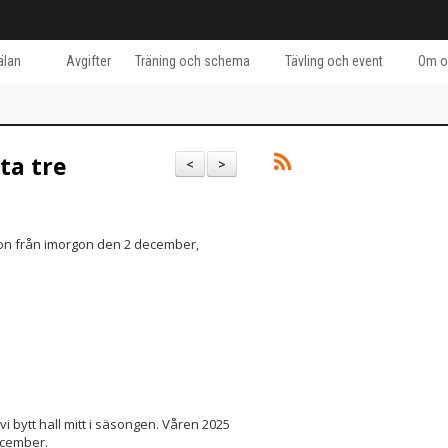
lan
Avgifter
Träning och schema
Tävling och event
Om o
ta tre
<
>
don från imorgon den 2 december,
vi bytt hall mitt i säsongen. Våren 2025
ecember.