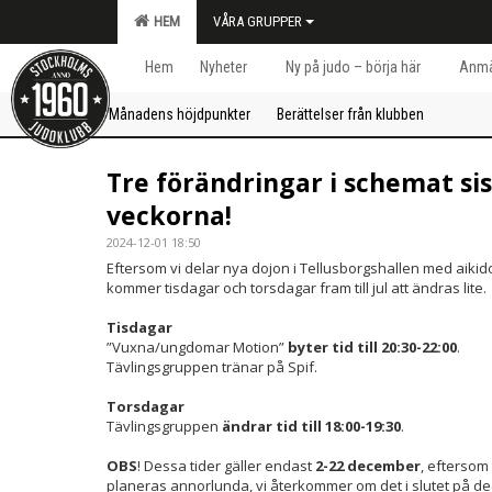
HEM
VÅRA GRUPPER
Hem
Nyheter
Ny på judo – börja här
Anmä
Månadens höjdpunkter
Berättelser från klubben
Tre förändringar i schemat sis
veckorna!
2024-12-01 18:50
Eftersom vi delar nya dojon i Tellusborgshallen med aiki
kommer tisdagar och torsdagar fram till jul att ändras lite.
Tisdagar
”Vuxna/ungdomar Motion”
byter tid till 20:30-22:00
.
Tävlingsgruppen tränar på Spif.
Torsdagar
Tävlingsgruppen
ändrar tid till 18:00-19:30
.
OBS
! Dessa tider gäller endast
2-22 december
, eftersom 
planeras annorlunda, vi återkommer om det i slutet på d