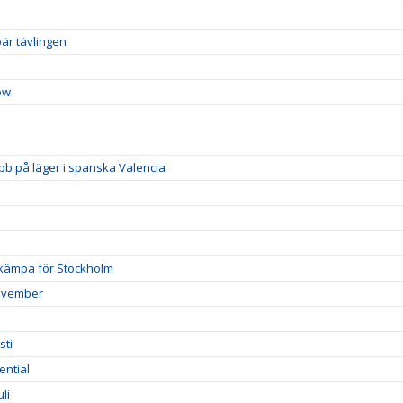
är tävlingen
ow
b på läger i spanska Valencia
 kämpa för Stockholm
november
sti
ential
li