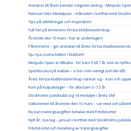
Anmäl er till årets kanske roligaste tävling – Minijudo Ope
Februari blev Medaljuari – månaden i korthet med Stockh
Tips på utbildningar och inspiration!
Full fart på terminens första klubbmästerskap
Årsmöte den 15 mars - här är underlagen!
Påminnelse – gör anmälan till årets första Klubbmästersk
Sju nya svarta bälten i klubben!
Minijudo Open är tillbaka - för barn 5 till 7 år som är nyfik
Sportlovskul på mattan – vi kör som vanligt (och lite till!)
Årets första klubbmästerskap närmar sig – kom och upple
Kom på Kuljudoläger – för alla barn 5–7,5 år
Stockholms Judoklubb tog 14 medaljer i årets SM!
Välkommen till årsmöte den 15 mars – var med och påverk
Nu kan träningsavgiften betalas med Fritidskortet
Nytt år, nya tag – januari i korthet med Stockholms Judokl
Fritidskortet och betalning av träningsavgifter