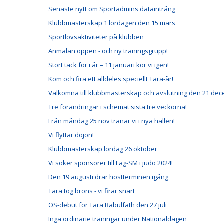
Senaste nytt om Sportadmins dataintrång
Klubbmästerskap 1 lördagen den 15 mars
Sportlovsaktiviteter på klubben
Anmälan öppen - och ny träningsgrupp!
Stort tack för i år – 11 januari kör vi igen!
Kom och fira ett alldeles speciellt Tara-år!
Välkomna till klubbmästerskap och avslutning den 21 de
Tre förändringar i schemat sista tre veckorna!
Från måndag 25 nov tränar vi i nya hallen!
Vi flyttar dojon!
Klubbmästerskap lördag 26 oktober
Vi söker sponsorer till Lag-SM i judo 2024!
Den 19 augusti drar höstterminen igång
Tara tog brons - vi firar snart
OS-debut för Tara Babulfath den 27 juli
Inga ordinarie träningar under Nationaldagen