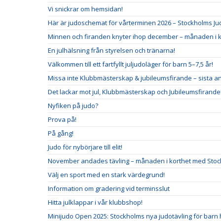
Vi snickrar om hemsidan!
Här är judoschemat för vårterminen 2026 – Stockholms J
Minnen och firanden knyter ihop december – månaden i 
En julhälsning från styrelsen och tränarna!
Välkommen till ett fartfyllt juljudoläger för barn 5–7,5 år!
Missa inte Klubbmästerskap & jubileumsfirande – sista a
Det lackar mot jul, Klubbmästerskap och Jubileumsfirande
Nyfiken på judo?
Prova på!
På gång!
Judo för nybörjare till elit!
November andades tävling – månaden i korthet med Sto
Välj en sport med en stark värdegrund!
Information om gradering vid terminsslut
Hitta julklappar i vår klubbshop!
Minijudo Open 2025: Stockholms nya judotävling för barn 