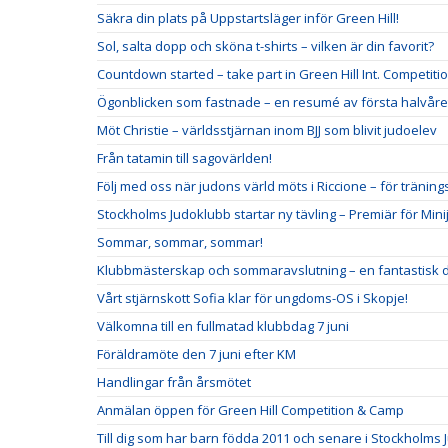
Säkra din plats på Uppstartsläger inför Green Hill!
Sol, salta dopp och sköna t-shirts – vilken är din favorit?
Countdown started – take part in Green Hill Int. Competit
Ögonblicken som fastnade – en resumé av första halvåre
Möt Christie – världsstjärnan inom BJJ som blivit judoelev
Från tatamin till sagovärlden!
Följ med oss när judons värld möts i Riccione – för träning
Stockholms Judoklubb startar ny tävling – Premiär för Min
Sommar, sommar, sommar!
Klubbmästerskap och sommaravslutning – en fantastisk 
Vårt stjärnskott Sofia klar för ungdoms-OS i Skopje!
Välkomna till en fullmatad klubbdag 7 juni
Föräldramöte den 7 juni efter KM
Handlingar från årsmötet
Anmälan öppen för Green Hill Competition & Camp
Till dig som har barn födda 2011 och senare i Stockholms