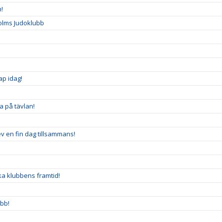
n!
olms Judoklubb
ap idag!
na på tävlan!
v en fin dag tillsammans!
a klubbens framtid!
ubb!