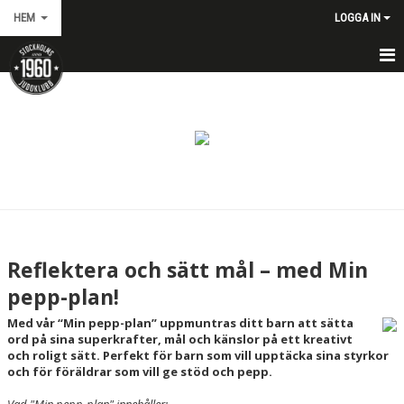
HEM
LOGGA IN
HEM
NYHETER
NY PÅ JUDO – BÖRJA HÄR
ANMÄLAN
AVGIFTER
Reflektera och sätt mål – med Min
TRÄNING OCH SCHEMA
pepp-plan!
Med vår “Min pepp-plan” uppmuntras ditt barn att sätta
TERMINSSCHEMA
ord på sina superkrafter, mål och känslor på ett kreativt
och roligt sätt. Perfekt för barn som vill upptäcka sina styrkor
VECKOSCHEMA (PDF)
och för föräldrar som vill ge stöd och pepp.