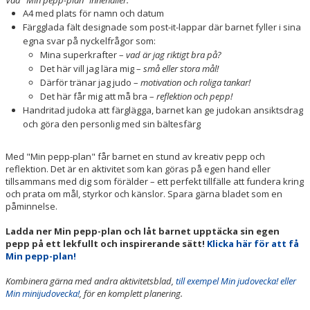
Vad "Min pepp-plan" innehåller:
VÅRA TRÄNARE
A4 med plats för namn och datum
Färgglada fält designade som post-it-lappar där barnet fyller i sina
MIN JUDOVECKA
egna svar på nyckelfrågor som:
Mina superkrafter –
vad är jag riktigt bra på?
MIN PEPP-PLAN
Det här vill jag lära mig –
små eller stora mål!
Därför tränar jag judo –
motivation och roliga tankar!
GRADERING
Det här får mig att må bra –
reflektion och pepp!
Handritad judoka att färglägga, barnet kan ge judokan ansiktsdrag
TÄVLING OCH EVENT
och göra den personlig med sin bältesfärg
OM OSS
Med "Min pepp-plan" får barnet en stund av kreativ pepp och
reflektion. Det är en aktivitet som kan göras på egen hand eller
tillsammans med dig som förälder – ett perfekt tillfälle att fundera kring
KONTAKT/HITTA
och prata om mål, styrkor och känslor. Spara gärna bladet som en
påminnelse.
SHOP
Ladda ner Min pepp-plan och låt barnet upptäcka sin egen
INTERNATIONAL (EN)
pepp på ett lekfullt och inspirerande sätt!
Klicka här för att få
Min pepp-plan!
Kombinera gärna med andra aktivitetsblad,
till exempel Min judovecka! eller
Min minijudovecka!
, för en komplett planering.