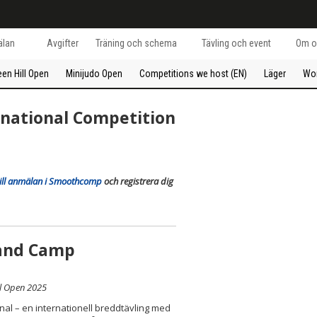
lan
Avgifter
Träning och schema
Tävling och event
Om o
een Hill Open
Minijudo Open
Competitions we host (EN)
Läger
Wo
ernational Competition
 till anmälan i Smoothcomp
och registrera dig
 and Camp
ll Open 2025
onal – en internationell breddtävling med