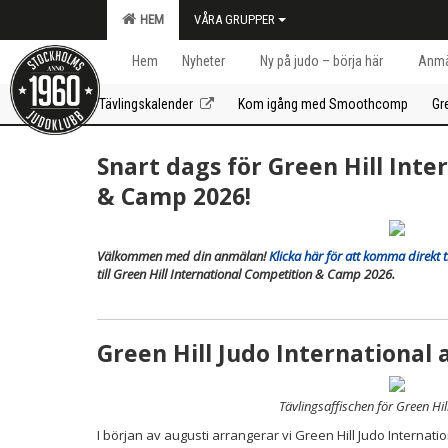
HEM
VÅRA GRUPPER
Hem
Nyheter
Ny på judo – börja här
Anmä
Tävlingskalender
Kom igång med Smoothcomp
Gr
Snart dags för Green Hill Int
& Camp 2026!
Välkommen med din anmälan!
Klicka här för att komma direkt
till Green Hill International Competition & Camp 2026.
Green Hill Judo International
Tävlingsaffischen för Green Hi
I början av augusti arrangerar vi Green Hill Judo Internati