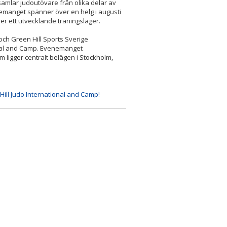
h samlar judoutövare från olika delar av
nemanget spänner över en helg i augusti
er ett utvecklande träningsläger.
och Green Hill Sports Sverige
onal and Camp. Evenemanget
 ligger centralt belägen i Stockholm,
Hill Judo International and Camp!