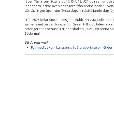
läger. Tävlingen riktar sig till U15, U18, U21 och senior oc
landet och lockar även deltagare från andra länder. Eve
där tävlingen äger rum första dagen, nästföljande dag följ
Från 2025 delar Stockholms Judoklubb, Knivsta Judoklubb 
gemensamt på värdskapet för Green Hill Judo Internati
arrangerades senast i Eriksdalshallen (2025), en arena som
Södermalm.
Vill du veta mer?
Följ med bakom kulisserna i vårt reportage om Green 