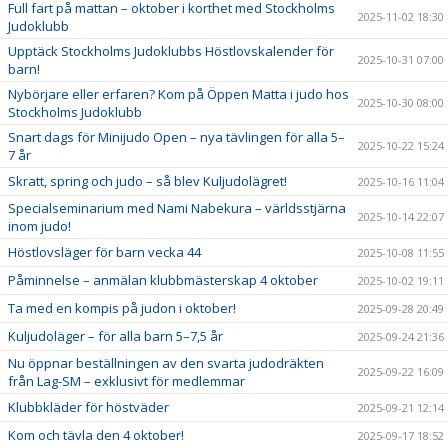
Full fart på mattan – oktober i korthet med Stockholms
2025-11-02 18:30
Judoklubb
Upptäck Stockholms Judoklubbs Höstlovskalender för
2025-10-31 07:00
barn!
Nybörjare eller erfaren? Kom på Öppen Matta i judo hos
2025-10-30 08:00
Stockholms Judoklubb
Snart dags för Minijudo Open – nya tävlingen för alla 5–
2025-10-22 15:24
7 år
Skratt, spring och judo – så blev Kuljudolägret!
2025-10-16 11:04
Specialseminarium med Nami Nabekura – världsstjärna
2025-10-14 22:07
inom judo!
Höstlovsläger för barn vecka 44
2025-10-08 11:55
Påminnelse – anmälan klubbmästerskap 4 oktober
2025-10-02 19:11
Ta med en kompis på judon i oktober!
2025-09-28 20:49
Kuljudoläger – för alla barn 5–7,5 år
2025-09-24 21:36
Nu öppnar beställningen av den svarta judodräkten
2025-09-22 16:09
från Lag-SM – exklusivt för medlemmar
Klubbkläder för höstväder
2025-09-21 12:14
Kom och tävla den 4 oktober!
2025-09-17 18:52