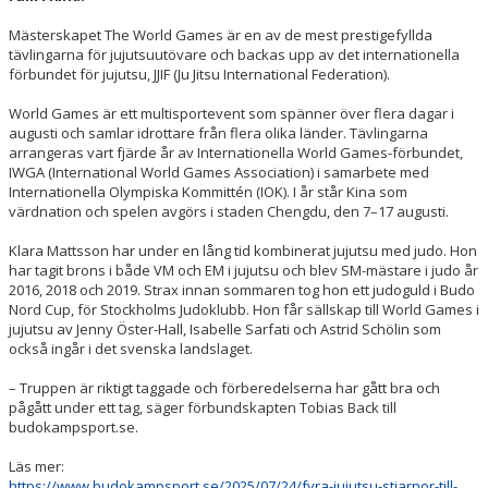
TÄVLING OCH EVENT
Mästerskapet The World Games är en av de mest prestigefyllda
OM OSS
tävlingarna för jujutsuutövare och backas upp av det internationella
förbundet för jujutsu, JJIF (Ju Jitsu International Federation).
KONTAKT/HITTA
World Games är ett multisportevent som spänner över flera dagar i
augusti och samlar idrottare från flera olika länder. Tävlingarna
SHOP
arrangeras vart fjärde år av Internationella World Games-förbundet,
IWGA (International World Games Association) i samarbete med
Internationella Olympiska Kommittén (IOK). I år står Kina som
INTERNATIONAL (EN)
värdnation och spelen avgörs i staden Chengdu, den 7–17 augusti.
Klara Mattsson har under en lång tid kombinerat jujutsu med judo. Hon
har tagit brons i både VM och EM i jujutsu och blev SM-mästare i judo år
2016, 2018 och 2019. Strax innan sommaren tog hon ett judoguld i Budo
Nord Cup, för Stockholms Judoklubb. Hon får sällskap till World Games i
jujutsu av Jenny Öster-Hall, Isabelle Sarfati och Astrid Schölin som
också ingår i det svenska landslaget.
– Truppen är riktigt taggade och förberedelserna har gått bra och
pågått under ett tag, säger förbundskapten Tobias Back till
budokampsport.se.
Läs mer:
https://www.budokampsport.se/2025/07/24/fyra-jujutsu-stjarnor-till-