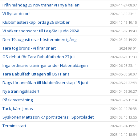
Från måndag 25 nov tränar vi i nya hallen!
2024-11-24 08:07
Vi flyttar dojon!
2024-11-10 23:11
Klubbmästerskap lördag 26 oktober
2024-10-19 10:15
Vi söker sponsorer till Lag-SM i judo 2024!
2024-10-02 19:43
Den 19 augusti drar höstterminen igång
2024-08-01 19:22
Tara tog brons - vi firar snart
2024-08-01
OS-debut för Tara Babulfath den 27 juli
2024-07-21 15:33
Inga ordinarie träningar under Nationaldagen
2024-06-03 23:11
Tara Babulfath uttagen till OS i Paris
2024-05-30 20:07
Dags för anmälan till klubbmästerskap 15 juni
2024-05-21 22:53
Nya träningskläder!
2024-04-09 20:27
Påsklovsträning
2024-03-26 15:14
Tack, käre Jonas
2024-02-12 20:38
Syskonen Mattsson x7 porträtteras i Sportbladet
2024-02-10 13:55
Terminsstart
2024-01-04 19:51
2023-12-10 18:54