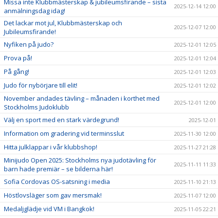
Missa inte Klubbmästerskap & jubileumsfirande – sista
2025-12-14 12:00
anmälningsdag idag!
Det lackar mot jul, Klubbmästerskap och
2025-12-07 12:00
Jubileumsfirande!
Nyfiken på judo?
2025-12-01 12:05
Prova på!
2025-12-01 12:04
På gång!
2025-12-01 12:03
Judo för nybörjare till elit!
2025-12-01 12:02
November andades tävling – månaden i korthet med
2025-12-01 12:00
Stockholms Judoklubb
Välj en sport med en stark värdegrund!
2025-12-01
Information om gradering vid terminsslut
2025-11-30 12:00
Hitta julklappar i vår klubbshop!
2025-11-27 21:28
Minijudo Open 2025: Stockholms nya judotävling för
2025-11-11 11:33
barn hade premiär – se bilderna här!
Sofia Cordovas OS-satsning i media
2025-11-10 21:13
Höstlovsläger som gav mersmak!
2025-11-07 12:00
Medaljglädje vid VM i Bangkok!
2025-11-05 22:21