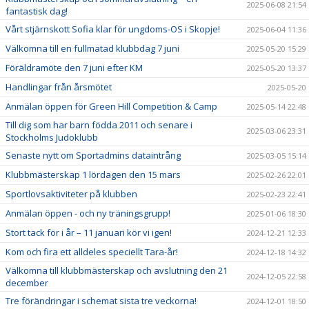
2025-06-08 21:54
fantastisk dag!
Vårt stjärnskott Sofia klar för ungdoms-OS i Skopje!
2025-06-04 11:36
Välkomna till en fullmatad klubbdag 7 juni
2025-05-20 15:29
Föräldramöte den 7 juni efter KM
2025-05-20 13:37
Handlingar från årsmötet
2025-05-20
Anmälan öppen för Green Hill Competition & Camp
2025-05-14 22:48
Till dig som har barn födda 2011 och senare i
2025-03-06 23:31
Stockholms Judoklubb
Senaste nytt om Sportadmins dataintrång
2025-03-05 15:14
Klubbmästerskap 1 lördagen den 15 mars
2025-02-26 22:01
Sportlovsaktiviteter på klubben
2025-02-23 22:41
Anmälan öppen - och ny träningsgrupp!
2025-01-06 18:30
Stort tack för i år – 11 januari kör vi igen!
2024-12-21 12:33
Kom och fira ett alldeles speciellt Tara-år!
2024-12-18 14:32
Välkomna till klubbmästerskap och avslutning den 21
2024-12-05 22:58
december
Tre förändringar i schemat sista tre veckorna!
2024-12-01 18:50