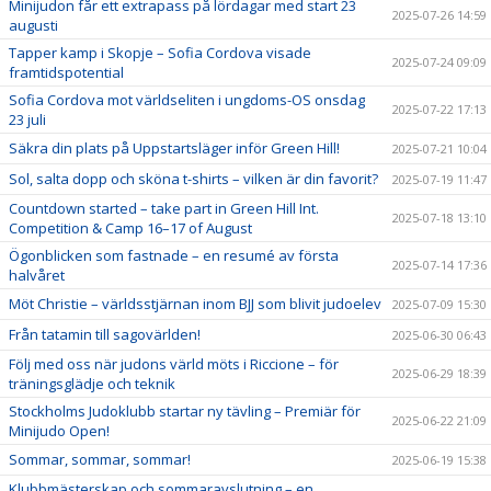
Minijudon får ett extrapass på lördagar med start 23
2025-07-26 14:59
augusti
Tapper kamp i Skopje – Sofia Cordova visade
2025-07-24 09:09
framtidspotential
Sofia Cordova mot världseliten i ungdoms-OS onsdag
2025-07-22 17:13
23 juli
Säkra din plats på Uppstartsläger inför Green Hill!
2025-07-21 10:04
Sol, salta dopp och sköna t-shirts – vilken är din favorit?
2025-07-19 11:47
Countdown started – take part in Green Hill Int.
2025-07-18 13:10
Competition & Camp 16–17 of August
Ögonblicken som fastnade – en resumé av första
2025-07-14 17:36
halvåret
Möt Christie – världsstjärnan inom BJJ som blivit judoelev
2025-07-09 15:30
Från tatamin till sagovärlden!
2025-06-30 06:43
Följ med oss när judons värld möts i Riccione – för
2025-06-29 18:39
träningsglädje och teknik
Stockholms Judoklubb startar ny tävling – Premiär för
2025-06-22 21:09
Minijudo Open!
Sommar, sommar, sommar!
2025-06-19 15:38
Klubbmästerskap och sommaravslutning – en