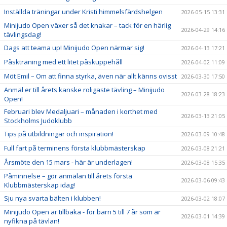
Inställda träningar under Kristi himmelsfärdshelgen
2026-05-15 13:31
Minijudo Open växer så det knakar – tack för en härlig
2026-04-29 14:16
tävlingsdag!
Dags att teama up! Minijudo Open närmar sig!
2026-04-13 17:21
Påskträning med ett litet påskuppehåll
2026-04-02 11:09
Möt Emil – Om att finna styrka, även när allt känns ovisst
2026-03-30 17:50
Anmäl er till årets kanske roligaste tävling – Minijudo
2026-03-28 18:23
Open!
Februari blev Medaljuari – månaden i korthet med
2026-03-13 21:05
Stockholms Judoklubb
Tips på utbildningar och inspiration!
2026-03-09 10:48
Full fart på terminens första klubbmästerskap
2026-03-08 21:21
Årsmöte den 15 mars - här är underlagen!
2026-03-08 15:35
Påminnelse – gör anmälan till årets första
2026-03-06 09:43
Klubbmästerskap idag!
Sju nya svarta bälten i klubben!
2026-03-02 18:07
Minijudo Open är tillbaka - för barn 5 till 7 år som är
2026-03-01 14:39
nyfikna på tävlan!