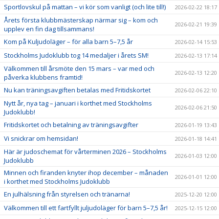
Sportlovskul på mattan – vi kör som vanligt (och lite till!)
2026-02-22 18:17
Årets första klubbmästerskap närmar sig – kom och
2026-02-21 19:39
upplev en fin dag tillsammans!
Kom på Kuljudoläger – för alla barn 5–7,5 år
2026-02-14 15:53
Stockholms Judoklubb tog 14 medaljer i årets SM!
2026-02-13 17:14
Välkommen till årsmöte den 15 mars – var med och
2026-02-13 12:20
påverka klubbens framtid!
Nu kan träningsavgiften betalas med Fritidskortet
2026-02-06 22:10
Nytt år, nya tag – januari i korthet med Stockholms
2026-02-06 21:50
Judoklubb!
Fritidskortet och betalning av träningsavgifter
2026-01-19 13:43
Vi snickrar om hemsidan!
2026-01-18 14:41
Här är judoschemat för vårterminen 2026 – Stockholms
2026-01-03 12:00
Judoklubb
Minnen och firanden knyter ihop december – månaden
2026-01-01 12:00
i korthet med Stockholms Judoklubb
En julhälsning från styrelsen och tränarna!
2025-12-20 12:00
Välkommen till ett fartfyllt juljudoläger för barn 5–7,5 år!
2025-12-15 12:00