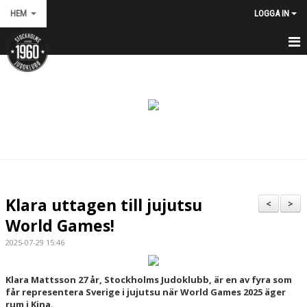
HEM
LOGGA IN
HEM
NYHETER
MÅNADENS HÖJDPUNKTER
BERÄTTELSER FRÅN KLUBBEN
NY PÅ JUDO – BÖRJA HÄR
Klara uttagen till jujutsu
<
>
ANMÄLAN
World Games!
2025-07-29 15:46
AVGIFTER
TRÄNING OCH SCHEMA
Klara Mattsson 27 år, Stockholms Judoklubb, är en av fyra som
får representera Sverige i jujutsu när World Games 2025 äger
rum i Kina.