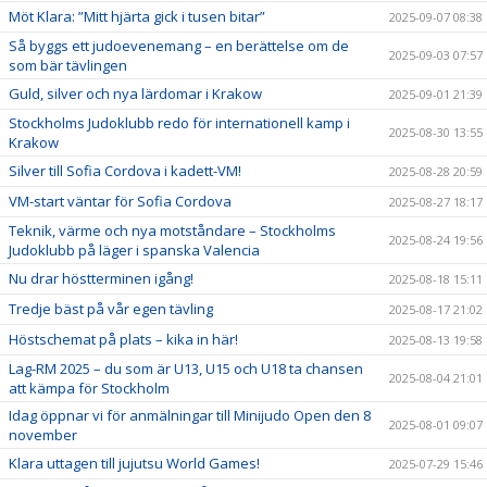
Möt Klara: ”Mitt hjärta gick i tusen bitar”
2025-09-07 08:38
Så byggs ett judoevenemang – en berättelse om de
2025-09-03 07:57
som bär tävlingen
Guld, silver och nya lärdomar i Krakow
2025-09-01 21:39
Stockholms Judoklubb redo för internationell kamp i
2025-08-30 13:55
Krakow
Silver till Sofia Cordova i kadett-VM!
2025-08-28 20:59
VM-start väntar för Sofia Cordova
2025-08-27 18:17
Teknik, värme och nya motståndare – Stockholms
2025-08-24 19:56
Judoklubb på läger i spanska Valencia
Nu drar höstterminen igång!
2025-08-18 15:11
Tredje bäst på vår egen tävling
2025-08-17 21:02
Höstschemat på plats – kika in här!
2025-08-13 19:58
Lag-RM 2025 – du som är U13, U15 och U18 ta chansen
2025-08-04 21:01
att kämpa för Stockholm
Idag öppnar vi för anmälningar till Minijudo Open den 8
2025-08-01 09:07
november
Klara uttagen till jujutsu World Games!
2025-07-29 15:46