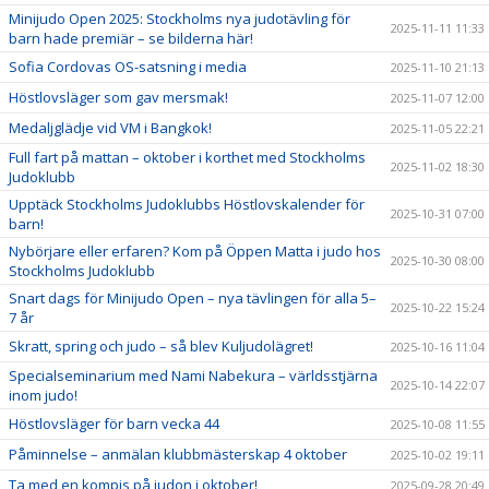
Minijudo Open 2025: Stockholms nya judotävling för
2025-11-11 11:33
barn hade premiär – se bilderna här!
Sofia Cordovas OS-satsning i media
2025-11-10 21:13
Höstlovsläger som gav mersmak!
2025-11-07 12:00
Medaljglädje vid VM i Bangkok!
2025-11-05 22:21
Full fart på mattan – oktober i korthet med Stockholms
2025-11-02 18:30
Judoklubb
Upptäck Stockholms Judoklubbs Höstlovskalender för
2025-10-31 07:00
barn!
Nybörjare eller erfaren? Kom på Öppen Matta i judo hos
2025-10-30 08:00
Stockholms Judoklubb
Snart dags för Minijudo Open – nya tävlingen för alla 5–
2025-10-22 15:24
7 år
Skratt, spring och judo – så blev Kuljudolägret!
2025-10-16 11:04
Specialseminarium med Nami Nabekura – världsstjärna
2025-10-14 22:07
inom judo!
Höstlovsläger för barn vecka 44
2025-10-08 11:55
Påminnelse – anmälan klubbmästerskap 4 oktober
2025-10-02 19:11
Ta med en kompis på judon i oktober!
2025-09-28 20:49