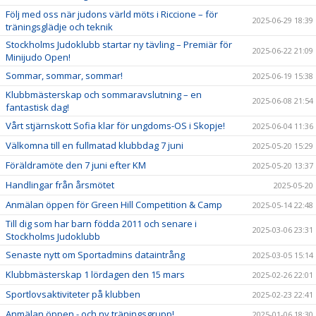
Följ med oss när judons värld möts i Riccione – för
2025-06-29 18:39
träningsglädje och teknik
Stockholms Judoklubb startar ny tävling – Premiär för
2025-06-22 21:09
Minijudo Open!
Sommar, sommar, sommar!
2025-06-19 15:38
Klubbmästerskap och sommaravslutning – en
2025-06-08 21:54
fantastisk dag!
Vårt stjärnskott Sofia klar för ungdoms-OS i Skopje!
2025-06-04 11:36
Välkomna till en fullmatad klubbdag 7 juni
2025-05-20 15:29
Föräldramöte den 7 juni efter KM
2025-05-20 13:37
Handlingar från årsmötet
2025-05-20
Anmälan öppen för Green Hill Competition & Camp
2025-05-14 22:48
Till dig som har barn födda 2011 och senare i
2025-03-06 23:31
Stockholms Judoklubb
Senaste nytt om Sportadmins dataintrång
2025-03-05 15:14
Klubbmästerskap 1 lördagen den 15 mars
2025-02-26 22:01
Sportlovsaktiviteter på klubben
2025-02-23 22:41
Anmälan öppen - och ny träningsgrupp!
2025-01-06 18:30