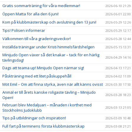
Gratis sommarträning för våra medlemmar!
2026-06-10 21:29
Öppen Matta för alla den 6 juni!
2026-06-01 22:00
Kom på klubbmästerskap och avslutning den 13 juni!
2026-05-29 12:26
Tips! Polisen informerar
2026-05-29 12:17
Välkommen till våra graderingsveckor!
2026-05-28 12:44
Inställda träningar under Kristi himmelsfärdshelgen
2026-05-15 13:31
Minijudo Open växer så det knakar – tack för en härlig
2026-04-29 14:16
tävlingsdag!
Dags att teama up! Minijudo Open närmar sig!
2026-04-13 17:21
Påskträning med ett litet påskuppehåll
2026-04-02 11:09
Möt Emil – Om att finna styrka, även när allt känns ovisst
2026-03-30 17:50
Anmäl er till årets kanske roligaste tävling – Minijudo
2026-03-28 18:23
Open!
Februari blev Medaljuari – månaden i korthet med
2026-03-13 21:05
Stockholms Judoklubb
Tips på utbildningar och inspiration!
2026-03-09 10:48
Full fart på terminens första klubbmästerskap
2026-03-08 21:21