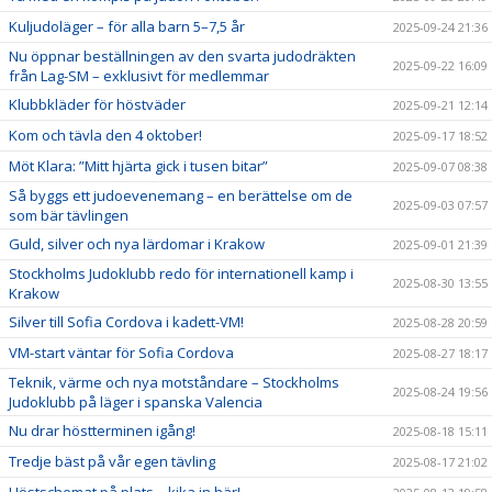
Kuljudoläger – för alla barn 5–7,5 år
2025-09-24 21:36
Nu öppnar beställningen av den svarta judodräkten
2025-09-22 16:09
från Lag-SM – exklusivt för medlemmar
Klubbkläder för höstväder
2025-09-21 12:14
Kom och tävla den 4 oktober!
2025-09-17 18:52
Möt Klara: ”Mitt hjärta gick i tusen bitar”
2025-09-07 08:38
Så byggs ett judoevenemang – en berättelse om de
2025-09-03 07:57
som bär tävlingen
Guld, silver och nya lärdomar i Krakow
2025-09-01 21:39
Stockholms Judoklubb redo för internationell kamp i
2025-08-30 13:55
Krakow
Silver till Sofia Cordova i kadett-VM!
2025-08-28 20:59
VM-start väntar för Sofia Cordova
2025-08-27 18:17
Teknik, värme och nya motståndare – Stockholms
2025-08-24 19:56
Judoklubb på läger i spanska Valencia
Nu drar höstterminen igång!
2025-08-18 15:11
Tredje bäst på vår egen tävling
2025-08-17 21:02
Höstschemat på plats – kika in här!