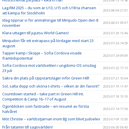
2025-08-13 19:58
Lag-RM 2025 – du som är U13, U15 och U18 ta chansen
2025-08-04 21:01
att kämpa för Stockholm
Idag öppnar vi för anmälningar till Minijudo Open den 8
2025-08-01 09:07
november
Klara uttagen till jujutsu World Games!
2025-07-29 15:46
Minijudon får ett extrapass på lördagar med start 23
2025-07-26 14:59
augusti
Tapper kamp i Skopje – Sofia Cordova visade
2025-07-24 09:09
framtidspotential
Sofia Cordova mot världseliten i ungdoms-OS onsdag
2025-07-22 17:13
23 juli
Säkra din plats på Uppstartsläger inför Green Hill!
2025-07-21 10:04
Sol, salta dopp och sköna t-shirts – vilken är din favorit?
2025-07-19 11:47
Countdown started – take part in Green Hill Int.
2025-07-18 13:10
Competition & Camp 16–17 of August
Ögonblicken som fastnade – en resumé av första
2025-07-14 17:36
halvåret
Möt Christie – världsstjärnan inom BJJ som blivit judoelev
2025-07-09 15:30
Från tatamin till sagovärlden!
2025-06-30 06:43