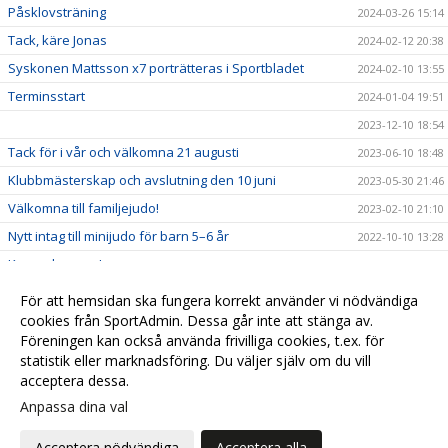
Påsklovsträning
2024-03-26 15:14
Tack, käre Jonas
2024-02-12 20:38
Syskonen Mattsson x7 porträtteras i Sportbladet
2024-02-10 13:55
Terminsstart
2024-01-04 19:51
2023-12-10 18:54
Tack för i vår och välkomna 21 augusti
2023-06-10 18:48
Klubbmästerskap och avslutning den 10 juni
2023-05-30 21:46
Välkomna till familjejudo!
2023-02-10 21:10
Nytt intag till minijudo för barn 5–6 år
2022-10-10 13:28
Kom och prova!
2022-04-13 20:09
Några frågor till Alexander Mårlöv
2022-03-11 22:19
För att hemsidan ska fungera korrekt använder vi nödvändiga
Hey, judoka visiting Stockholm?
cookies från SportAdmin. Dessa går inte att stänga av.
2022-02-28 17:04
Föreningen kan också använda frivilliga cookies, t.ex. för
SHOP MED KLUBBKLÄDER!
2021-05-06 11:37
statistik eller marknadsföring. Du väljer själv om du vill
acceptera dessa.
Anpassa dina val
Cookie-
Gå till
inställningar
Webbversion
Acceptera nödvändiga
Acceptera alla