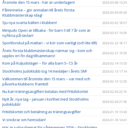
Årsmöte den 15 mars - här är underlagen!
2026-03-08 15:35
Påminnelse – gör anmälan till årets första
2026-03-06 09:43
Klubbmästerskap idag!
Sju nya svarta bälten i klubben!
2026-03-02 18:07
Minijudo Open är tillbaka - för barn 5 till 7 år som är
2026-03-01 14:39
nyfikna på tävlan!
Sportlovskul på mattan – vi kör som vanligt (och lite till!)
2026-02-22 18:17
Årets första klubbmästerskap närmar sig – kom och
2026-02-21 19:39
upplev en fin dag tillsammans!
Kom på Kuljudoläger – för alla barn 5–7,5 år
2026-02-14 15:53
Stockholms Judoklubb tog 14 medaljer i årets SM!
2026-02-13 17:14
Välkommen till årsmöte den 15 mars – var med och
2026-02-13 12:20
påverka klubbens framtid!
Nu kan träningsavgiften betalas med Fritidskortet
2026-02-06 22:10
Nytt år, nya tag – januari i korthet med Stockholms
2026-02-06 21:50
Judoklubb!
Fritidskortet och betalning av träningsavgifter
2026-01-19 13:43
Vi snickrar om hemsidan!
2026-01-18 14:41
Här är judoschemat för vårterminen 2026 – Stockholms