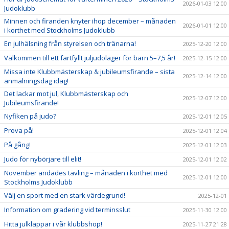
2026-01-03 12:00
Judoklubb
Minnen och firanden knyter ihop december – månaden
2026-01-01 12:00
i korthet med Stockholms Judoklubb
En julhälsning från styrelsen och tränarna!
2025-12-20 12:00
Välkommen till ett fartfyllt juljudoläger för barn 5–7,5 år!
2025-12-15 12:00
Missa inte Klubbmästerskap & jubileumsfirande – sista
2025-12-14 12:00
anmälningsdag idag!
Det lackar mot jul, Klubbmästerskap och
2025-12-07 12:00
Jubileumsfirande!
Nyfiken på judo?
2025-12-01 12:05
Prova på!
2025-12-01 12:04
På gång!
2025-12-01 12:03
Judo för nybörjare till elit!
2025-12-01 12:02
November andades tävling – månaden i korthet med
2025-12-01 12:00
Stockholms Judoklubb
Välj en sport med en stark värdegrund!
2025-12-01
Information om gradering vid terminsslut
2025-11-30 12:00
Hitta julklappar i vår klubbshop!
2025-11-27 21:28