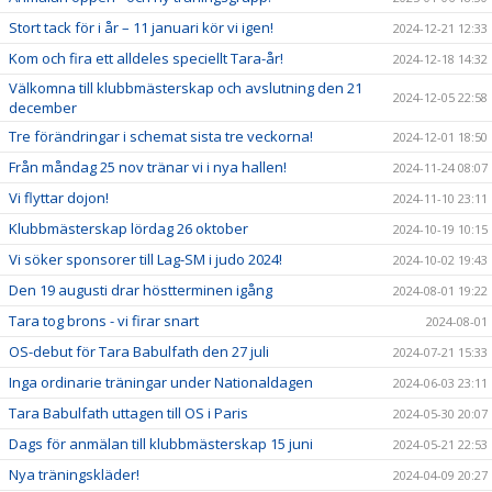
Stort tack för i år – 11 januari kör vi igen!
2024-12-21 12:33
Kom och fira ett alldeles speciellt Tara-år!
2024-12-18 14:32
Välkomna till klubbmästerskap och avslutning den 21
2024-12-05 22:58
december
Tre förändringar i schemat sista tre veckorna!
2024-12-01 18:50
Från måndag 25 nov tränar vi i nya hallen!
2024-11-24 08:07
Vi flyttar dojon!
2024-11-10 23:11
Klubbmästerskap lördag 26 oktober
2024-10-19 10:15
Vi söker sponsorer till Lag-SM i judo 2024!
2024-10-02 19:43
Den 19 augusti drar höstterminen igång
2024-08-01 19:22
Tara tog brons - vi firar snart
2024-08-01
OS-debut för Tara Babulfath den 27 juli
2024-07-21 15:33
Inga ordinarie träningar under Nationaldagen
2024-06-03 23:11
Tara Babulfath uttagen till OS i Paris
2024-05-30 20:07
Dags för anmälan till klubbmästerskap 15 juni
2024-05-21 22:53
Nya träningskläder!
2024-04-09 20:27