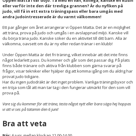
Öppen Matta i vår dojo. Ta med en vän, kollega, kanske en kusin
TÄVLING OCH EVENT
eller varför inte den där trevliga grannen? Är du nyfiken på
judo, vill få in ett extra träningspass eller bara umgås med
OM OSS
andra judointresserade är du varmt välkommen!
Ett par gånger om året arrangerar vi Öppen Matta. Det är en möjlighet
KONTAKT/HITTA
att träna, prova på judo och umgås i en avslappnad miljö. Kanske vill
du börja träna judo. Kanske söker du en aktivitet till ditt barn. Alla är
SHOP
välkomna, oavsett om du är ny eller redan tränar i en klubb!
INTERNATIONAL (EN)
Under Öppen Matta är det fri träning, vilket innebär att det inte finns
något ledarlett pass. Du kommer och går som det passar dig. På plats
finns både tränare och aktiva från klubben som gärna svarar på
frågor, visar tekniker eller hjälper dig att komma igång om du aldrig har
provat judo tidigare.
Har du ingen judodräkt är det inget problem. Vanliga träningsbyxor och
en tröja som tål att man tar tag i den fungerar utmärkt för den som vill
prova på.
Vare sig du kommer för att träna, testa något nytt eller bara säga hej hoppas
vi att vi ses på tatamin den 6 juni!
Bra att veta
När:
6 juni, mellan klockan 12.00-14.00