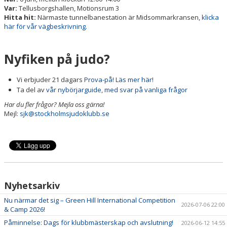
Var:
Tellusborgshallen, Motionsrum 3
Hitta hit:
Närmaste tunnelbanestation är Midsommarkransen,
klicka
här för vår vägbeskrivning.
Nyfiken på judo?
Vi erbjuder 21 dagars
Prova-på! Läs mer här!
Ta del av
vår nybörjarguide, med svar på vanliga frågor
Har du fler frågor? Mejla oss gärna!
Mejl:
sjk@stockholmsjudoklubb.se
Nyhetsarkiv
Nu närmar det sig – Green Hill International Competition
2026-07-06 22:00
& Camp 2026!
Påminnelse: Dags för klubbmästerskap och avslutning!
2026-06-12 14:55