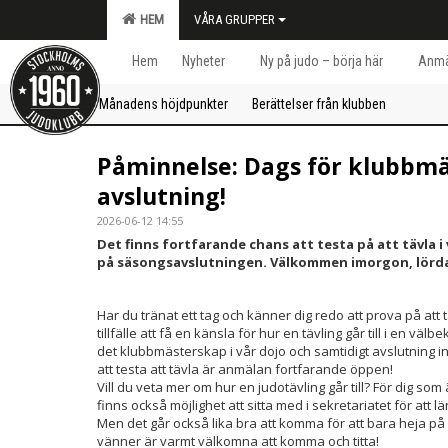
HEM
VÅRA GRUPPER
Hem
Nyheter
Ny på judo – börja här
Anmä
Månadens höjdpunkter
Berättelser från klubben
Påminnelse: Dags för klubbm
avslutning!
2026-06-12 14:55
Det finns fortfarande chans att testa på att tävla 
på säsongsavslutningen. Välkommen imorgon, lörda
Har du tränat ett tag och känner dig redo att prova på att
tillfälle att få en känsla för hur en tävling går till i en väl
det klubbmästerskap i vår dojo och samtidigt avslutning 
att testa att tävla är anmälan fortfarande öppen!
Vill du veta mer om hur en judotävling går till? För dig so
finns också möjlighet att sitta med i sekretariatet för att 
Men det går också lika bra att komma för att bara heja på
vänner är varmt välkomna att komma och titta!