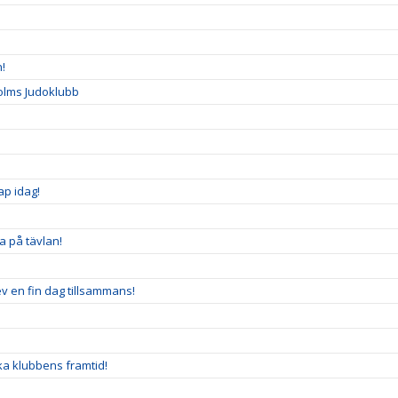
n!
olms Judoklubb
ap idag!
na på tävlan!
v en fin dag tillsammans!
a klubbens framtid!