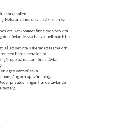
llusborgshallen.
ing. Helst används en vit dräkt, men har
 och vitt. Det kommer finns röda och vita
ärg den tävlande ska ha i aktuell match ha
 så att det inte riskerar att fastna och
rer med hårda metalldelar.
går upp på mattan för att tävla.
g.
d en egen vattenflaska.
elgenomgång och uppvärmning.
 Under prisutdelningen har de tävlande
ältesfärg.
er