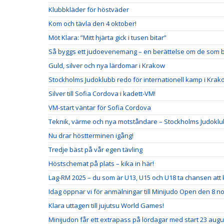
Klubbkläder för höstväder
Kom och tävla den 4 oktober!
Möt Klara: ”Mitt hjärta gick i tusen bitar”
Så byggs ett judoevenemang – en berättelse om de som b
Guld, silver och nya lärdomar i Krakow
Stockholms Judoklubb redo för internationell kamp i Krak
Silver till Sofia Cordova i kadett-VM!
VM-start väntar för Sofia Cordova
Teknik, värme och nya motståndare – Stockholms Judoklub
Nu drar höstterminen igång!
Tredje bäst på vår egen tävling
Höstschemat på plats – kika in här!
Lag-RM 2025 – du som är U13, U15 och U18 ta chansen att
Idag öppnar vi för anmälningar till Minijudo Open den 8 
Klara uttagen till jujutsu World Games!
Minijudon får ett extrapass på lördagar med start 23 augu