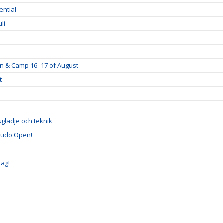
ential
li
ion & Camp 16–17 of August
t
sglädje och teknik
ijudo Open!
dag!