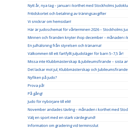
Nytt år, nya tag – januari i korthet med Stockholms Judokl
Fritidskortet och betalning av träningsavgifter
Vi snickrar om hemsidan!
Här är judoschemat för vårterminen 2026 – Stockholms J
Minnen och firanden knyter ihop december – månaden i 
En julhälsning från styrelsen och tränarna!
Välkommen till ett fartfyllt juljudoläger för barn 5–7,5 år!
Missa inte Klubbmästerskap & jubileumsfirande – sista a
Det lackar mot jul, Klubbmästerskap och Jubileumsfirande
Nyfiken på judo?
Prova på!
På gång!
Judo för nybörjare till elit!
November andades tävling – månaden i korthet med Sto
Välj en sport med en stark värdegrund!
Information om gradering vid terminsslut