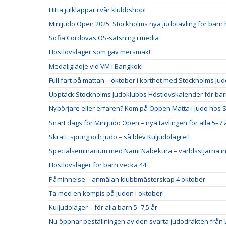
Hitta julklappar i vår klubbshop!
Minijudo Open 2025: Stockholms nya judotävling för barn 
Sofia Cordovas OS-satsning i media
Höstlovsläger som gav mersmak!
Medaljglädje vid VM i Bangkok!
Full fart på mattan – oktober i korthet med Stockholms Ju
Upptäck Stockholms Judoklubbs Höstlovskalender för bar
Nybörjare eller erfaren? Kom på Öppen Matta i judo hos 
Snart dags för Minijudo Open – nya tävlingen för alla 5–7 
Skratt, spring och judo – så blev Kuljudolägret!
Specialseminarium med Nami Nabekura – världsstjärna i
Höstlovsläger för barn vecka 44
Påminnelse – anmälan klubbmästerskap 4 oktober
Ta med en kompis på judon i oktober!
Kuljudoläger – för alla barn 5–7,5 år
Nu öppnar beställningen av den svarta judodräkten från