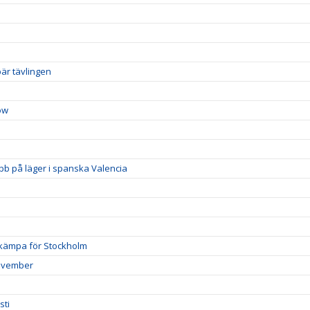
är tävlingen
ow
b på läger i spanska Valencia
 kämpa för Stockholm
november
sti