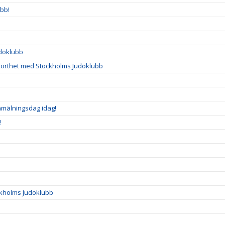
ubb!
udoklubb
korthet med Stockholms Judoklubb
nmälningsdag idag!
!
ckholms Judoklubb