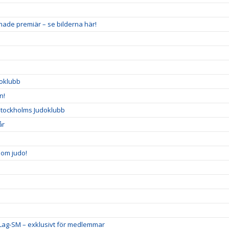
hade premiär – se bilderna här!
doklubb
n!
Stockholms Judoklubb
år
nom judo!
 Lag-SM – exklusivt för medlemmar