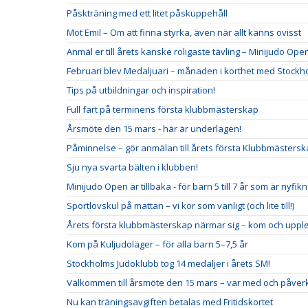
Påskträning med ett litet påskuppehåll
Möt Emil – Om att finna styrka, även när allt känns ovisst
Anmäl er till årets kanske roligaste tävling – Minijudo Ope
Februari blev Medaljuari – månaden i korthet med Stockh
Tips på utbildningar och inspiration!
Full fart på terminens första klubbmästerskap
Årsmöte den 15 mars - här är underlagen!
Påminnelse – gör anmälan till årets första Klubbmästersk
Sju nya svarta bälten i klubben!
Minijudo Open är tillbaka - för barn 5 till 7 år som är nyfik
Sportlovskul på mattan – vi kör som vanligt (och lite till!)
Årets första klubbmästerskap närmar sig – kom och upple
Kom på Kuljudoläger – för alla barn 5–7,5 år
Stockholms Judoklubb tog 14 medaljer i årets SM!
Välkommen till årsmöte den 15 mars – var med och påverk
Nu kan träningsavgiften betalas med Fritidskortet