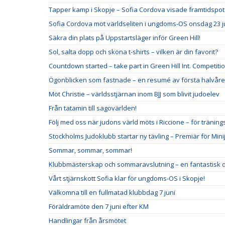
Tapper kamp i Skopje – Sofia Cordova visade framtidspot
Sofia Cordova mot världseliten i ungdoms-OS onsdag 23 ju
Säkra din plats på Uppstartsläger inför Green Hill!
Sol, salta dopp och sköna t-shirts – vilken är din favorit?
Countdown started – take part in Green Hill Int. Competit
Ögonblicken som fastnade – en resumé av första halvåre
Möt Christie – världsstjärnan inom BJJ som blivit judoelev
Från tatamin till sagovärlden!
Följ med oss när judons värld möts i Riccione – för träning
Stockholms Judoklubb startar ny tävling – Premiär för Min
Sommar, sommar, sommar!
Klubbmästerskap och sommaravslutning – en fantastisk 
Vårt stjärnskott Sofia klar för ungdoms-OS i Skopje!
Välkomna till en fullmatad klubbdag 7 juni
Föräldramöte den 7 juni efter KM
Handlingar från årsmötet