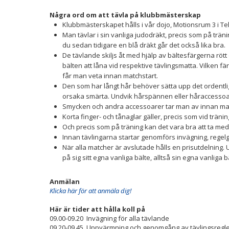
Några ord om att tävla på klubbmästerskap
Klubbmästerskapet hålls i vår dojo, Motionsrum 3 i Te
Man tävlar i sin vanliga judodräkt, precis som på trän
du sedan tidigare en blå dräkt går det också lika bra.
De tävlande skiljs åt med hjälp av bältesfärgerna rött
bälten att låna vid respektive tävlingsmatta. Vilken f
får man veta innan matchstart.
Den som har långt hår behöver sätta upp det ordentligt,
orsaka smärta. Undvik hårspännen eller håraccessoa
Smycken och andra accessoarer tar man av innan man 
Korta finger- och tånaglar gäller, precis som vid tränin
Och precis som på träning kan det vara bra att ta me
Innan tävlingarna startar genomförs invägning, reg
När alla matcher är avslutade hålls en prisutdelning.
på sig sitt egna vanliga bälte, alltså sin egna vanliga b
Anmälan
Klicka här för att anmäla dig!
Här är tider att hålla koll på
09.00-09.20 Invägning för alla tävlande
09.20-09.45 Uppvärmning och genomgång av tävlingsregl